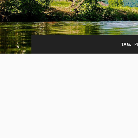
TAG:
P