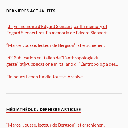
DERNIÈRES ACTUALITÉS
[:fr]En mémoire d’Edgard Sienaert[:en]In memory of
Edgard Sienaert[:es]En memoria de Edgard Sienaert
“Marcel Jousse, lecteur de Bergson” ist erschienen.
[:fr]Publication en italien de “L’anthropologie du
geste”[:it]Pubblicazione in italiano di “L’antropologia del
gesto”
Ein neues Leben für die Jousse-Archive
MÉDIATHÈQUE : DERNIERS ARTICLES
“Marcel Jousse, lecteur de Bergson” ist erschienen.