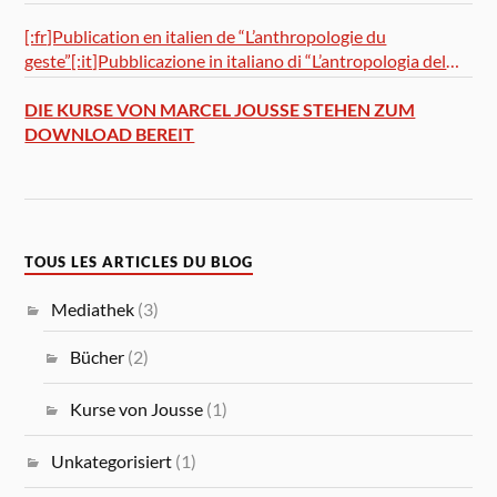
[:fr]Publication en italien de “L’anthropologie du
geste”[:it]Pubblicazione in italiano di “L’antropologia del
gesto”
DIE KURSE VON MARCEL JOUSSE STEHEN ZUM
DOWNLOAD BEREIT
TOUS LES ARTICLES DU BLOG
Mediathek
(3)
Bücher
(2)
Kurse von Jousse
(1)
Unkategorisiert
(1)