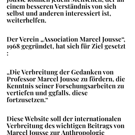
einem besseren Verständnis von sich
selbst und anderen interessiert ist,
weiterhelfen.
Der Verein „Association Marcel Jousse“,
1968 gegründet, hat sich für Ziel gesetzt
:
„Die Verbreitung der Gedanken von
Professor Marcel Jousse zu fördern, die
Kenntnis seiner Forschungsarbeiten zu
vertiefen und ggfalls. diese
fortzusetzen.“
Diese Website soll der internationalen
Verbreitung des wichtigen Beitrags von
Marcel Jousse zur Anthropologie