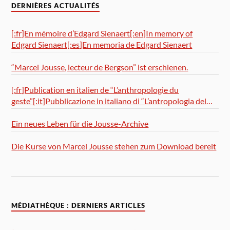
DERNIÈRES ACTUALITÉS
[:fr]En mémoire d’Edgard Sienaert[:en]In memory of
Edgard Sienaert[:es]En memoria de Edgard Sienaert
“Marcel Jousse, lecteur de Bergson” ist erschienen.
[:fr]Publication en italien de “L’anthropologie du
geste”[:it]Pubblicazione in italiano di “L’antropologia del
gesto”
Ein neues Leben für die Jousse-Archive
Die Kurse von Marcel Jousse stehen zum Download bereit
MÉDIATHÈQUE : DERNIERS ARTICLES