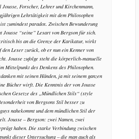
l Jousse, Forscher, Lehrer und Kirchenmann,
igjährigen Lehrtätigkeit mit dem Philosophen
, ist zumindest paradox. Zwischen Bewunderung
 Jousse “seine” Lesart von Bergson für sich.
 kritisch bis an die Grenze der Karikatur, wirkt
f den Leser zurück, ob er nun ein Kenner von
ht. Jousse zufolge steht die körperlich-manuelle
 im Mittelpunkt des Denkens des Philosophen.
edanken mit seinen Händen, ja mit seinem ganzen
eine Bücher wirft. Die Kenntnis der von Jousse
schen Gesetze des „Mündlichen Stils“ (style
Besonderheit von Bergsons Stil besser zu
Péguys nahekommt und dem mündlichen Stil der
t. Jousse – Bergson: zwei Namen, zwei
eprägt haben. Die starke Verbindung zwischen
lpunkt dieser Untersuchung – die man auch als