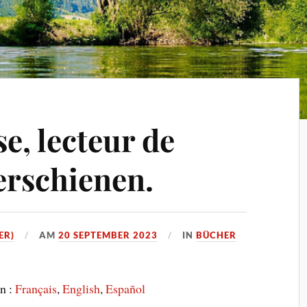
e, lecteur de
erschienen.
ER)
AM
20 SEPTEMBER 2023
IN
BÜCHER
en :
Français
English
Español