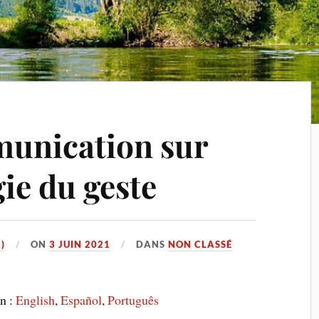
munication sur
ie du geste
)
ON
3 JUIN 2021
DANS
NON CLASSÉ
en :
English
Español
Português