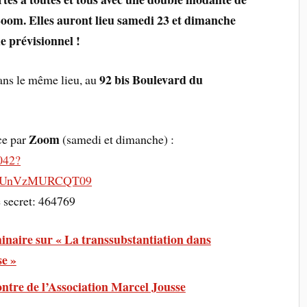
a Zoom. Elles auront lieu samedi 23 et dimanche
 prévisionnel !
92 bis Boulevard du
dans le même lieu, au
Zoom
ce par
(samedi et dimanche) :
042?
UnVzMURCQT09
 secret: 464769
naire sur « La transsubstantiation dans
se »
tre de l’Association Marcel Jousse