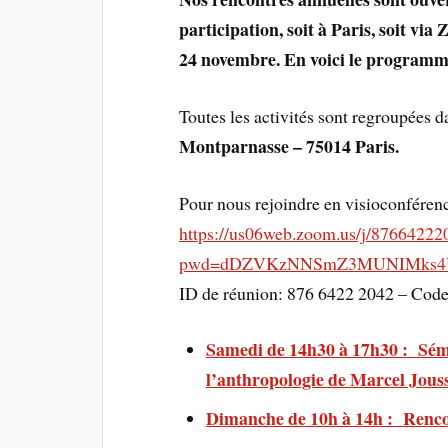
participation, soit à Paris, soit vi
24 novembre. En voici le programme
Toutes les activités sont regroupées 
Montparnasse – 75014 Paris.
Pour nous rejoindre en visioconféren
https://us06web.zoom.us/j/87664222
pwd=dDZVKzNNSmZ3MUNIMks4
ID de réunion: 876 6422 2042 – Code
Samedi de 14h30 à 17h30 : Sémi
l’anthropologie de Marcel Jous
Dimanche de 10h à 14h : Rencon