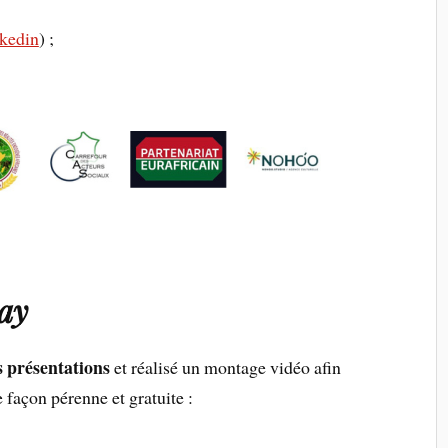
kedin
) ;
lay
es présentations
et réalisé un montage vidéo afin
e façon pérenne et gratuite :