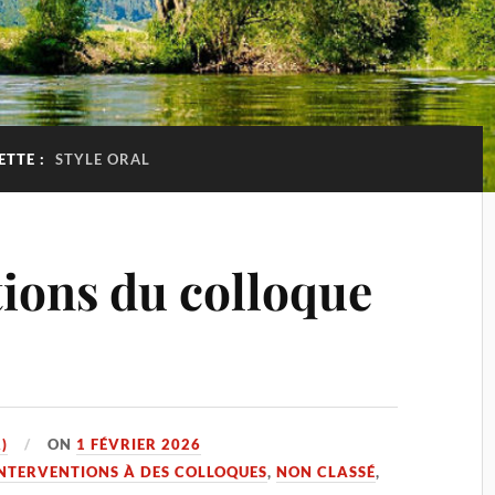
ETTE :
STYLE ORAL
tions du colloque
)
ON
1 FÉVRIER 2026
NTERVENTIONS À DES COLLOQUES
,
NON CLASSÉ
,